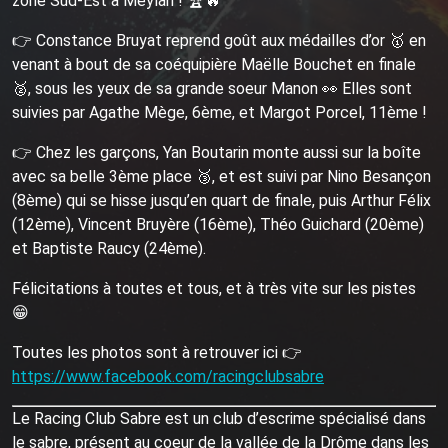
zone Sud-Est à Meylan ! 🏆🔥
👉 Constance Bruyat reprend goût aux médailles d’or 🥇 en
venant à bout de sa coéquipière Maëlle Bouchet en finale
🥈, sous les yeux de sa grande soeur Manon 👀 Elles sont
suivies par Agathe Mège, 6ème, et Margot Porcel, 11ème !
👉 Chez les garçons, Yan Boutarin monte aussi sur la boîte
avec sa belle 3ème place 🥉, et est suivi par Nino Besançon
(8ème) qui se hisse jusqu’en quart de finale, puis Arthur Félix
(12ème), Vincent Bruyère (16ème), Théo Guichard (20ème)
et Baptiste Raucy (24ème).
Félicitations à toutes et tous, et à très vite sur les pistes
😁
Toutes les photos sont à retrouver ici 👉
https://www.facebook.com/racingclubsabre
Le Racing Club Sabre est un club d’escrime spécialisé dans
le sabre, présent au coeur de la vallée de la Drôme dans les